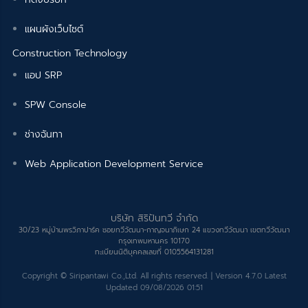
แผนผังเว็บไซต์
Construction Technology
แอป SRP
SPW Console
ช่างฉันทา
Web Application Development Service
บริษัท สิริปันทวี จำกัด
30/23 หมู่บ้านพรวิภาปาร์ค ซอยทวีวัฒนา-กาญจนาภิเษก 24 แขวงทวีวัฒนา เขตทวีวัฒนา
กรุงเทพมหานคร 10170
ทะเบียนนิติบุคคลเลขที่ 0105564131281
Copyright © Siripantawi Co.,Ltd. All rights reserved. | Version 4.7.0 Latest
Updated 09/08/2026 01:51