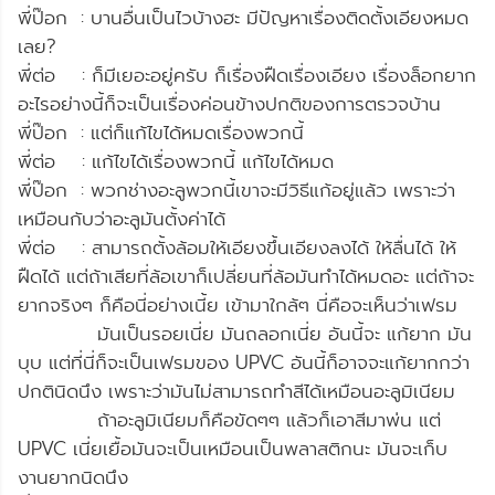
พี่ป๊อก : บานอื่นเป็นไวบ้างฮะ มีปัญหาเรื่องติดตั้งเอียงหมด
เลย?
พี่ต่อ : ก็มีเยอะอยู่ครับ ก็เรื่องฝืดเรื่องเอียง เรื่องล็อกยาก
อะไรอย่างนี้ก็จะเป็นเรื่องค่อนข้างปกติของการตรวจบ้าน
พี่ป๊อก : แต่ก็แก้ไขได้หมดเรื่องพวกนี้
พี่ต่อ : แก้ไขได้เรื่องพวกนี้ แก้ไขได้หมด
พี่ป๊อก : พวกช่างอะลูพวกนี้เขาจะมีวิธีแก้อยู่แล้ว เพราะว่า
เหมือนกับว่าอะลูมันตั้งค่าได้
พี่ต่อ : สามารถตั้งล้อมให้เอียงขึ้นเอียงลงได้ ให้ลื่นได้ ให้
ฝืดได้ แต่ถ้าเสียที่ล้อเขาก็เปลี่ยนที่ล้อมันทำได้หมดอะ แต่ถ้าจะ
ยากจริงๆ ก็คือนี่อย่างเนี้ย เข้ามาใกล้ๆ นี่คือจะเห็นว่าเฟรม
มันเป็นรอยเนี่ย มันถลอกเนี่ย อันนี้จะ แก้ยาก มัน
บุบ แต่ที่นี่ก็จะเป็นเฟรมของ UPVC อันนี้ก็อาจจะแก้ยากกว่า
ปกตินิดนึง เพราะว่ามันไม่สามารถทำสีได้เหมือนอะลูมิเนียม
ถ้าอะลูมิเนียมก็คือขัดๆๆ แล้วก็เอาสีมาพ่น แต่
UPVC เนี่ยเยื้อมันจะเป็นเหมือนเป็นพลาสติกนะ มันจะเก็บ
งานยากนิดนึง