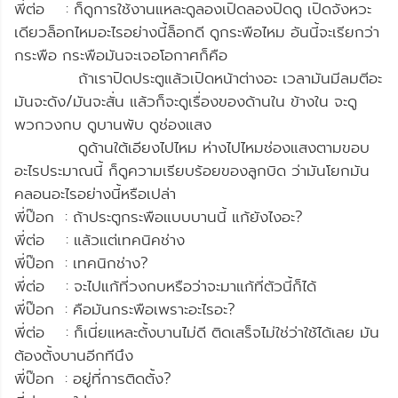
พี่ต่อ : ก็ดูการใช้งานแหละดูลองเปิดลองปิดดู เปิดจังหวะ
เดียวล็อกไหมอะไรอย่างนี้ล็อกดี ดูกระพือไหม อันนี้จะเรียกว่า
กระพือ กระพือมันจะเจอโอกาศก็คือ
ถ้าเราปิดประตูแล้วเปิดหน้าต่างอะ เวลามันมีลมตีอะ
มันจะดัง/มันจะสั่น แล้วก็จะดูเรื่องของด้านใน ข้างใน จะดู
พวกวงกบ ดูบานพับ ดูช่องแสง
ดูด้านใต้เอียงไปไหม ห่างไปไหมช่องแสงตามขอบ
อะไรประมาณนี้ ก็ดูความเรียบร้อยของลูกบิด ว่ามันโยกมัน
คลอนอะไรอย่างนี้หรือเปล่า
พี่ป๊อก : ถ้าประตูกระพือแบบบานนี้ แก้ยังไงอะ?
พี่ต่อ : แล้วแต่เทคนิคช่าง
พี่ป๊อก : เทคนิกช่าง?
พี่ต่อ : จะไปแก้ที่วงกบหรือว่าจะมาแก้ที่ตัวนี้ก็ได้
พี่ป๊อก : คือมันกระพือเพราะอะไรอะ?
พี่ต่อ : ก็เนี่ยแหละตั้งบานไม่ดี ติดเสร็จไม่ใช่ว่าใช้ได้เลย มัน
ต้องตั้งบานอีกทีนึง
พี่ป๊อก : อยู่ที่การติดตั้ง?