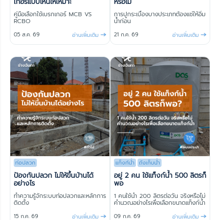
เกอร์แบบไหนให้เหมาะ
หรือไม่
คู่มือเลือกใช้เบรกเกอร์ MCB VS
การปูกระเบื้องบางประเภทต้องแช่ให้อิ่ม
RCBO
น้ำก่อน
05 ส.ค. 69
21 ก.ค. 69
อ่านเพิ่มเติม
อ่านเพิ่มเติม
ท่อปลวก
แท็งก์น้ำ
ถังเก็บน้ำ
ป้องกันปลวก ไม่ให้ขึ้นบ้านได้
อยู่ 2 คน ใช้แท็งก์น้ำ 500 ลิตรก็
อย่างไร
พอ
ทำความรู้จักระบบท่อปลวกและหลักการ
1 คนใช้น้ำ 200 ลิตรต่อวัน จริงหรือไม่
ติดตั้ง
คำนวณอย่างไรเพื่อเลือกขนาดแท็งก์น้ำ
15 ก.ค. 69
09 ก.ค. 69
อ่านเพิ่มเติม
อ่านเพิ่มเติม