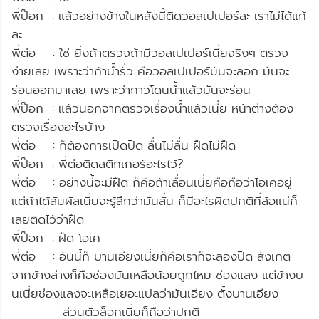
พี่ป๊อก : แล้วอย่างข้างในหลังนี้ติดวอลเปเปอร์ละ เราไม่ได้แก้
ละ
พี่ต่อ : ใช่ ยิ่งถ้าตรวจถ้ามีวอลเปเปอร์เนี่ยจริงๆ ตรวจ
ง่ายเลย เพราะว่าถ้าน้ำรั่ว คือวอลเปเปอร์มันจะลอก มันจะ
ร่อนออกมาเลย เพราะว่ากาวโดนน้ำแล้วมันจะร่อน
พี่ป๊อก : แล้วนอกจากตรวจเรื่องน้ำแล้วเนี่ย หน้าต่างต้อง
ตรวจเรื่องอะไรบ้าง
พี่ต่อ : ก็ต้องการเปิดปิด ลื่นไม่ลื่น ฝืดไม่ฝืด
พี่ป๊อก : พี่ต่อติดสติกเกอร์อะไรไว้?
พี่ต่อ : อย่างนี้จะมีฝืด ก็คือถ้าเลื่อนเนี่ยคือถือว่าโอเคอยู่
แต่ถ้าได้สัมผัสเนี่ยจะรู้สึกว่ามันสั่น ก็มีอะไรผิดปกติที่ล้อแน่ก็
เลยติดไว้ว่าฝืด
พี่ป๊อก : ฝืด โอเค
พี่ต่อ : อันนี้ก็ บานเอียงเนี่ยก็คือเราก็จะลองปิด สังเกต
จากข้างล่างก็คือช่องมันเหลือน้อยถูกไหม ช่องแสง แต่ข้างบ
นเนี่ยช่องแลงจะเหลือเยอะแปลว่ามันเอียง ตั้งบานเอียง
ส่วนตัวล็อกเนี่ยก็ถือว่าปกติ