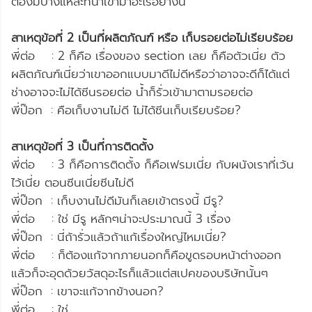
ต้องมีบ้างแหละที่น้ำเข้ามาอะไรอย่างนี้
สาเหตุข้อที่ 2 เป็นที่ผลิตภัณฑ์ หรือ เก็บรอยต่อไม่เรียบร้อย
พี่ต่อ : 2 ก็คือ เรื่องของ section เลย ก็คือตัวเนี่ย ตัว
ผลิตภัณฑ์เนี่ยว่าเขาออกแบบมาดีไม่ดีหรือว่าอาจจะดีก็ได้แต่
ช่างอาจจะไม่ได้ซีนรอยต่อ น้ำก็รั่วเข้ามาตามรอยต่อ
พี่ป๊อก : คือเก็บงานไม่ดี ไม่ได้ซีนเก็บเรียบร้อย?
สาเหตุข้อที่ 3 เป็นที่การติดตั้ง
พี่ต่อ : 3 ก็คือการติดตั้ง ก็คือเฟรมเนี่ย กับผนังเราที่เว้น
ไว้เนี่ย ตอนซีนเนี่ยซีนไม่ดี
พี่ป๊อก : เก็บงานไม่ดีมันก็เลยเข้าตรงนี้ มีรู?
พี่ต่อ : ใช่ มีรู หลักๆน่าจะประมาณนี้ 3 เรื่อง
พี่ป๊อก : นี่ถ้ารั่วแล้วถ้าแก้เรื่องใหญ่ไหมเนี่ย?
พี่ต่อ : ก็ต้องแก้จากภายนอกก็คือขูดรอบหน้าต่างออก
แล้วก็จะอุดด้วยวัสดุอะไรก็แล้วแต่สเปคของบริษัทนั้นๆ
พี่ป๊อก : เขาจะแก้จากข้างนอก?
พี่ต่อ : ใช่