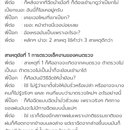
พี่ต่อ : ก็หลังจากที่ฉีดน้ำเมื่อกี้ ก็ต้องเข้ามาดูว่าเปียกไม่
เปียกเนอะ อันนี้ก็โอเคอยู่ครับ
พี่ป๊อก : เคยเจอไหมที่เขาเปียก?
พี่ต่อ : เยอะ หน้าต่างนี่เจอบ่อยเลย
พี่ป๊อก : อ๋อเหรอมันเป็นเพราะอะไรอะ?
พี่ต่อ : หลักๆ น่าจะ 2 สาเหตุ ใช้คำว่า 3 สาเหตุดีกว่า
สาเหตุข้อที่ 1 การตรวจเช็คงานของคนตรวจ
พี่ต่อ : สาเหตุที่ 1 ก็คืออาจจะเกิดจากคนตรวจ ถ้าตรวจไม่
เป็นนะ ถ้าตรวจไม่เป็นน้ำก็จะย้อนเข้ามาได้
พี่ป๊อก : ก็คือมันมีวิธีฉีดให้น้ำย้อน?
พี่ต่อ : ใช้ ไม่รู้ว่าเขาตั้งใจให้มันรั่วหรือเปล่า หรืออาจจะบาง
คนก็ไม่รู้จริงๆ แหละ คนที่แบบว่ามาตรวจใหม่ๆ อะไรอย่างนี้
พี่ป๊อก : ก็คือฉีดแบบฉีดน้ำมั่วซั่วเลย เพราะจริงๆ ทิศทาง
ของฝนมันจะไม่มีทางฉีดแบบนั้นแน่ๆ
พี่ต่อ : ใช่ เราก็ต้องนึกสภาพฝนเพราะปกติธรรมชาติของ
ฝนก็คือตกจากข้างบนลงล่าง แต่เราฉีดจากล่างขึ้นบนมันก็