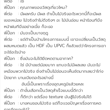
พี่ต่อ : ใช่
พี่ป๊อก : คุณภาพของวัสดุเกี่ยวไหม?
พี่ต่อ : มีผลครับ มีผล ถ้าเป็นไม้จริงอะไรพวกนี้ก็จะมีผล
เยอะหน่อย ไม้จริงถ้าไม่ดีจริงๆ อะ ไม้มันอ่อน หน้าร้อนทีนึง
หน้าฝนทีนึงอย่างเนี้ย ก็จะงอ
พี่ป๊อก : มันจะเป็นบางฤดู
พี่ต่อ : แต่ถ้าเป็นบ้านโครงการแบบนี้ เขาจะเปลี่ยนเป็นวัสดุ
ผสมหมดแล้ว เป็น HDF เป็น UPVC ก็แล้วแต่ว่าโครงการเขา
จะใช้อะไรบ้าง
พี่ป๊อก : ซึ่งมันจะไม่ได้ยืดหดตามอากาศ?
พี่ต่อ : ใช่ มีบ้างแต่น้อยมาก แทบจะไม่มีผลเลย มันจะไม่
เหมือนพวกไม้จริง ยิ่งถ้าเป็นไม้อ่อนจะเห็นชัดมากเลยว่าโก่ง
ปิดยาก บานเบียดอะไรอย่างนี้
อันนี้เป็นเพราะเรื่องอุณหภูมิแล้วแหละ
พี่ป๊อก : ถ้างั้นเลือกเป็นวัสดุสำเร็จแบบนี้ดีกว่า
พี่ต่อ : ก็ดีกว่า แต่เรื่อง texture มันสู้ไม้จริงไม่ได้
พี่ป๊อก : บางคนชอบไม้จริง แต่ก็จะเจอปัญหาเรื่องการหด
การยืดของไม้?