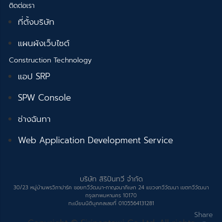
ติดต่อเรา
ที่ตั้งบริษัท
แผนผังเว็บไซต์
Construction Technology
แอป SRP
SPW Console
ช่างฉันทา
Web Application Development Service
บริษัท สิริปันทวี จำกัด
30/23 หมู่บ้านพรวิภาปาร์ค ซอยทวีวัฒนา-กาญจนาภิเษก 24 แขวงทวีวัฒนา เขตทวีวัฒนา
กรุงเทพมหานคร 10170
ทะเบียนนิติบุคคลเลขที่ 0105564131281
Share