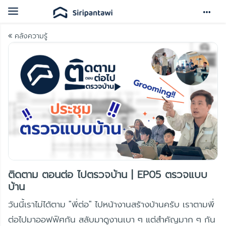
Toggle
navigation
คลังความรู้
ติดตาม ตอนต่อ ไปตรวจบ้าน | EP05 ตรวจแบบ
บ้าน
วันนี้เราไม่ได้ตาม "พี่ต่อ" ไปหน้างานสร้างบ้านครับ เราตามพี่
ต่อไปมาออฟฟิศกัน สลับมาดูงานเบา ๆ แต่สำคัญมาก ๆ กัน