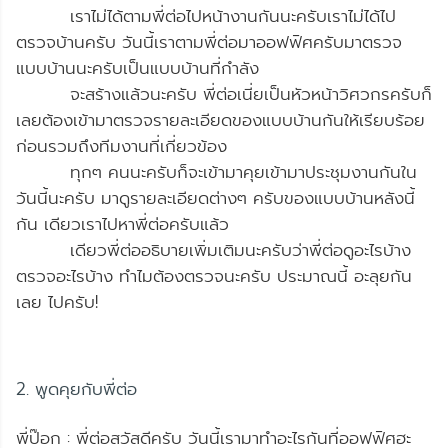
เราไม่ได้ตามพี่ต่อไปหน้างานกันนะครับเราไม่ได้ไป
ตรวจบ้านครับ วันนี้เราตามพี่ต่อมาออฟฟิศครับมาตรวจ
แบบบ้านนะครับเป็นแบบบ้านที่กำลัง
จะสร้างแล้วนะครับ พี่ต่อเนี่ยเป็นหัวหน้าวิศวกรครับก็
เลยต้องเข้ามาตรวจรายละเอียดของแบบบ้านกันให้เรียบร้อย
ก่อนรวมถึงทีมงานที่เกี่ยวข้อง
ทุกๆ คนนะครับก็จะเข้ามาคุยเข้ามาประชุมงานกันใน
วันนี้นะครับ มาดูรายละเอียดต่างๆ ครับของแบบบ้านหลังนี้
กัน เดียวเราไปหาพี่ต่อครับแล้ว
เดียวพี่ต่ออธิบายเพิ่มเติมนะครับว่าพี่ต่อดูอะไรบ้าง
ตรวจอะไรบ้าง ทำไมต้องตรวจนะครับ ประมาณนี้ อะลุยกัน
เลย ไปครับ!
2. พูดคุยกับพี่ต่อ
พี่ป๊อก : พี่ต่อสวัสดีครับ วันนี้เรามาทำอะไรกันที่ออฟฟิศฮะ