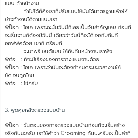
แบบ ถ้าหน้างาน
ทำไม่ได้ก็คือเราก็ปรับแบบให้มันได้มาตรฐานเพื่อให้
ช่างทำงานได้ตามแบบเรา
พี่ป๊อก : โอเค เพราะฉะนั้นวันนี้ก็เลยเป็นวันสำคัญเลย ก่อนที่
จะเริ่มงานก็ต้องมีวันนี้ เดียวว่าวันนี้ก็จะได้เจอกับทีมที่
ออฟฟิศด้วย เขาก็เตรียมที่
จะมาพรีเซนต์แบบ ให้กับทีมหน้างานเราฟัง
พี่ต่อ : ก็จะมีเรื่องของการวางแผนงานด้วย
พี่ป๊อก : โอเค เพราะว่ามันจะต้องกำหนดระยะเวลางานให้
ชัดเจนถูกไหม
พี่ต่อ : ใช่ครับ
3. พูดคุยหลังตรวจแบบบ้าน
พี่ป๊อก : ขั้นตอนของการตรวจแบบบ้านก่อนที่จะเริ่มสร้าง
จริงกันนะครับ เราใช้คำว่า Grooming กันนะครับจะเป็นคำที่