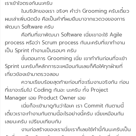
เราเข้าใจตรงกันนะครับ
ในบริษัทของเรา จริงๆ คำว่า Grooming ครับเดี๋ยว
ผมเล่าเพิ่มนิดนึง คือเป็นคำที่ผมยืมมาจากแวดวงของการ
พัฒนา Software ครับ
คือทีมที่เขาพัฒนา Software เนี่ยเขาจะใช้ Agile
process หรือว่า Scrum process กันนะครับที่เขาทำงาน
เป็น Sprint ทำงานเป็นรอบๆ ครับ
ขั้นตอนการ Grooming เนี่ย เขาทำกันก่อนที่จะเข้า
Sprint นะครับก็หลักการจะเหมือนกันเลยก็คือให้ทุกฝ่ายที่
เกี่ยวข้องเข้ามาตรวจสอบ
ความเรียบร้อยสุดท้ายก่อนที่จะเริ่มงานจริงกัน ก่อน
ที่เขาจะเริ่มไป Coding กันอะ นะครับ ทั้ง Project
Manager เอย Product Owner เอย
เนี่ยก็จะเข้ามาดูกันว่าโอเค เรา Commit กันตามนี้
เดี๋ยวเราจะทำงานกันตามนี้อะไรอย่างนี้ครับ เนี่ยเหมือนกัน
เลยนะครับ เปรียบเทียบกับ
งานก่อสร้างของเราเนี่ยเราก็เลยใช้คำนี้กันนะครับเป็น