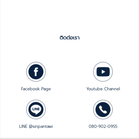
ติดต่อเรา
Facebook Page
Youtube Channel
LINE @siripantawi
080-902-0955