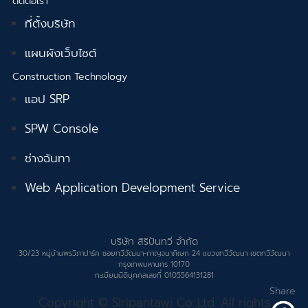
ติดต่อเรา
ที่ตั้งบริษัท
แผนผังเว็บไซต์
Construction Technology
แอป SRP
SPW Console
ช่างฉันทา
Web Application Development Service
บริษัท สิริปันทวี จำกัด
30/23 หมู่บ้านพรวิภาปาร์ค ซอยทวีวัฒนา-กาญจนาภิเษก 24 แขวงทวีวัฒนา เขตทวีวัฒนา
กรุงเทพมหานคร 10170
ทะเบียนนิติบุคคลเลขที่ 0105564131281
Share
Copyright © Siripantawi Co.,Ltd. All rights