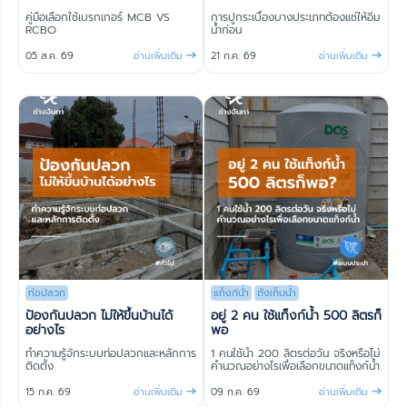
คู่มือเลือกใช้เบรกเกอร์ MCB VS
การปูกระเบื้องบางประเภทต้องแช่ให้อิ่ม
RCBO
น้ำก่อน
05 ส.ค. 69
21 ก.ค. 69
อ่านเพิ่มเติม
อ่านเพิ่มเติม
ท่อปลวก
แท็งก์น้ำ
ถังเก็บน้ำ
ป้องกันปลวก ไม่ให้ขึ้นบ้านได้
อยู่ 2 คน ใช้แท็งก์น้ำ 500 ลิตรก็
อย่างไร
พอ
ทำความรู้จักระบบท่อปลวกและหลักการ
1 คนใช้น้ำ 200 ลิตรต่อวัน จริงหรือไม่
ติดตั้ง
คำนวณอย่างไรเพื่อเลือกขนาดแท็งก์น้ำ
15 ก.ค. 69
09 ก.ค. 69
อ่านเพิ่มเติม
อ่านเพิ่มเติม